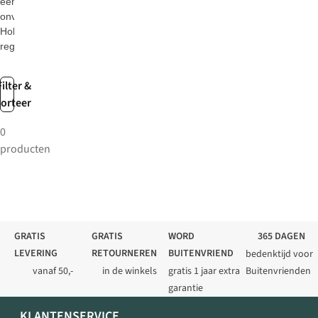
een
onverwachts
Hollands
regenbuitje.
Filter &
sorteer
0
producten
GRATIS
GRATIS
WORD
365 DAGEN
LEVERING
RETOURNEREN
BUITENVRIEND
bedenktijd voor
vanaf 50,-
in de winkels
gratis 1 jaar extra
Buitenvrienden
garantie
KLANTENSERVICE