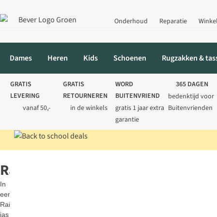
Onderhoud
Reparatie
Winke
Dames
Heren
Kids
Schoenen
Rugzakken & tas
GRATIS
GRATIS
WORD
365 DAGEN
LEVERING
RETOURNEREN
BUITENVRIEND
bedenktijd voor
vanaf 50,-
in de winkels
gratis 1 jaar extra
Buitenvrienden
garantie
Home
Merken
Rains
Rains
In
een
Rains
jas