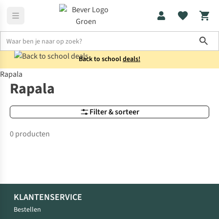
Sho
Back to school
deals!
Rapala
Merken
Rapala
Rapala
Filter & sorteer
0 producten
KLANTENSERVICE
Bestellen