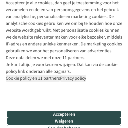
Accepteer je alle cookies, dan geef je toestemming voor het
+31 (0)85 888 50 88
verzamelen en delen van persoonsgegevens en het gebruik
+31 6 12 28 49 80
van analytische, personalisatie en marketing cookies. De
analytische cookies gebruiken we om bij te houden hoe onze
Contactformulier
website wordt gebruikt. Met personalisatie cookies kunnen
we de website relevanter maken voor elke bezoeker, middels
IP-adres en andere unieke kenmerken. De marketing cookies
Algeme
gebruiken we voor het personaliseren van advertenties.
voorwa
Deze data delen we met onze 11 partners.
|
Je kunt altijd je voorkeuren wijzigen. Dat kan via de cookie
Priva
policy link onderaan alle pagina's.
polic
Cookie policy en 11 partners
Privacy policy
|
Cook
polic
|
© 202
Accepteren
Bever
Weigeren
B.V. Al