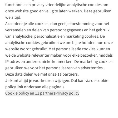
functionele en privacy-vriendelijke analytische cookies om
onze website goed en veilig te laten werken. Deze gebruiken
Direct advies van een Buitenexpert
we altijd.
Accepteer je alle cookies, dan geef je toestemming voor het
+31 (0)85 888 50 88
verzamelen en delen van persoonsgegevens en het gebruik
+31 6 12 28 49 80
van analytische, personalisatie en marketing cookies. De
analytische cookies gebruiken we om bij te houden hoe onze
Contactformulier
website wordt gebruikt. Met personalisatie cookies kunnen
we de website relevanter maken voor elke bezoeker, middels
IP-adres en andere unieke kenmerken. De marketing cookies
Algeme
gebruiken we voor het personaliseren van advertenties.
voorwa
Deze data delen we met onze 11 partners.
|
Je kunt altijd je voorkeuren wijzigen. Dat kan via de cookie
Priva
policy link onderaan alle pagina's.
polic
Cookie policy en 11 partners
Privacy policy
|
Cook
polic
|