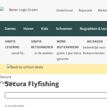
Onderhoud
Reparatie
Winke
Dames
Heren
Kids
Schoenen
Rugzakken & tas
GRATIS
GRATIS
WORD
365 DAGEN
LEVERING
RETOURNEREN
BUITENVRIEND
bedenktijd voor
vanaf 50,-
in de winkels
gratis 1 jaar extra
Buitenvrienden
garantie
Secura
Home
Merken
Secura Flyfishing
Secura Flyfishing
Flyfishing
0 producten