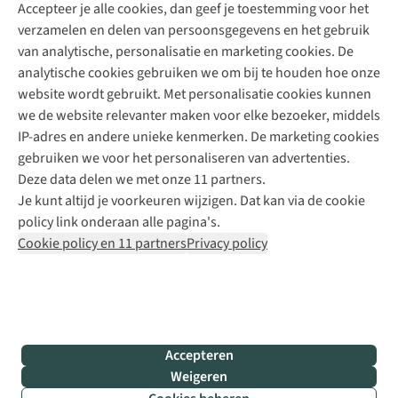
Accepteer je alle cookies, dan geef je toestemming voor het
+31 (0)85 888 50 88
verzamelen en delen van persoonsgegevens en het gebruik
+31 6 12 28 49 80
van analytische, personalisatie en marketing cookies. De
analytische cookies gebruiken we om bij te houden hoe onze
Contactformulier
website wordt gebruikt. Met personalisatie cookies kunnen
we de website relevanter maken voor elke bezoeker, middels
IP-adres en andere unieke kenmerken. De marketing cookies
Algeme
gebruiken we voor het personaliseren van advertenties.
voorwa
Deze data delen we met onze 11 partners.
|
Je kunt altijd je voorkeuren wijzigen. Dat kan via de cookie
Priva
policy link onderaan alle pagina's.
polic
Cookie policy en 11 partners
Privacy policy
|
Cook
polic
|
© 202
Accepteren
Bever
Weigeren
B.V. Al