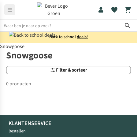
Sho
Back to school
deals!
Snowgoose
Merken
Snowgoose
Snowgoose
Filter & sorteer
0 producten
KLANTENSERVICE
Bestellen