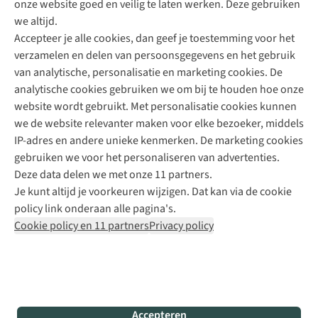
onze website goed en veilig te laten werken. Deze gebruiken
Direct advies van een Buitenexpert
we altijd.
Accepteer je alle cookies, dan geef je toestemming voor het
+31 (0)85 888 50 88
verzamelen en delen van persoonsgegevens en het gebruik
+31 6 12 28 49 80
van analytische, personalisatie en marketing cookies. De
analytische cookies gebruiken we om bij te houden hoe onze
Contactformulier
website wordt gebruikt. Met personalisatie cookies kunnen
we de website relevanter maken voor elke bezoeker, middels
IP-adres en andere unieke kenmerken. De marketing cookies
Algeme
gebruiken we voor het personaliseren van advertenties.
voorwa
Deze data delen we met onze 11 partners.
|
Je kunt altijd je voorkeuren wijzigen. Dat kan via de cookie
Priva
policy link onderaan alle pagina's.
polic
Cookie policy en 11 partners
Privacy policy
|
Cook
polic
|
© 202
Accepteren
Bever