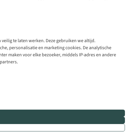
veilig te laten werken. Deze gebruiken we altijd.
Algeme
che, personalisatie en marketing cookies. De analytische
voorwa
nter maken voor elke bezoeker, middels IP-adres en andere
|
partners.
Priva
polic
|
Cook
polic
|
© 202
Bever
B.V. Al
rights