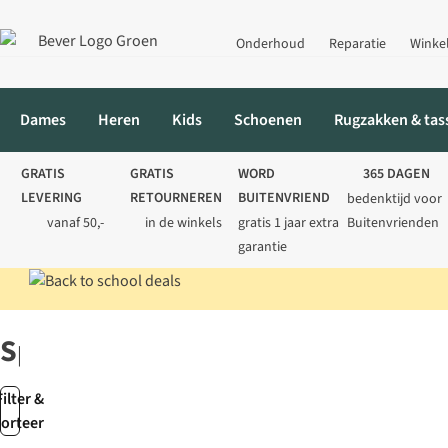
Onderhoud
Reparatie
Winke
Dames
Heren
Kids
Schoenen
Rugzakken & tas
GRATIS
GRATIS
WORD
365 DAGEN
LEVERING
RETOURNEREN
BUITENVRIEND
bedenktijd voor
vanaf 50,-
in de winkels
gratis 1 jaar extra
Buitenvrienden
garantie
Home
Merken
Spinmad
Spinmad
Filter &
sorteer