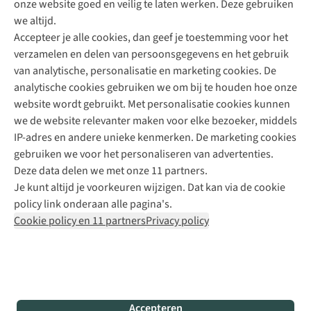
onze website goed en veilig te laten werken. Deze gebruiken
Direct advies van een Buitenexpert
we altijd.
Accepteer je alle cookies, dan geef je toestemming voor het
+31 (0)85 888 50 88
verzamelen en delen van persoonsgegevens en het gebruik
+31 6 12 28 49 80
van analytische, personalisatie en marketing cookies. De
analytische cookies gebruiken we om bij te houden hoe onze
Contactformulier
website wordt gebruikt. Met personalisatie cookies kunnen
we de website relevanter maken voor elke bezoeker, middels
IP-adres en andere unieke kenmerken. De marketing cookies
Algeme
gebruiken we voor het personaliseren van advertenties.
voorwa
Deze data delen we met onze 11 partners.
|
Je kunt altijd je voorkeuren wijzigen. Dat kan via de cookie
Priva
policy link onderaan alle pagina's.
polic
Cookie policy en 11 partners
Privacy policy
|
Cook
polic
|
© 202
Accepteren
Bever