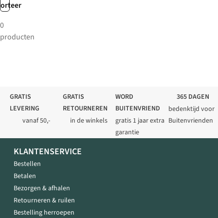
sorteer
0
producten
GRATIS
GRATIS
WORD
365 DAGEN
LEVERING
RETOURNEREN
BUITENVRIEND
bedenktijd voor
vanaf 50,-
in de winkels
gratis 1 jaar extra
Buitenvrienden
garantie
KLANTENSERVICE
Bestellen
Betalen
Bezorgen & afhalen
Retourneren & ruilen
Bestelling herroepen