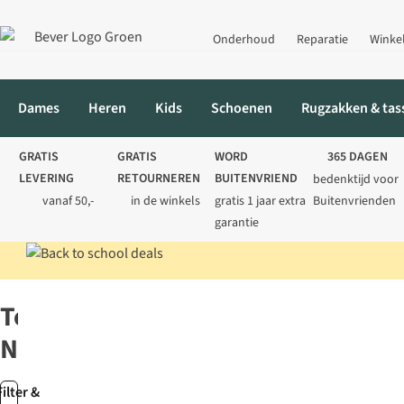
Onderhoud
Reparatie
Winke
Dames
Heren
Kids
Schoenen
Rugzakken & tas
GRATIS
GRATIS
WORD
365 DAGEN
LEVERING
RETOURNEREN
BUITENVRIEND
bedenktijd voor
vanaf 50,-
in de winkels
gratis 1 jaar extra
Buitenvrienden
garantie
Home
Merken
Terra Nation
Terra
Nation
Filter &