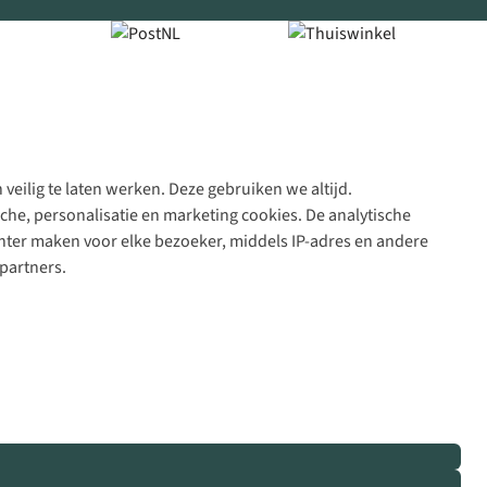
veilig te laten werken. Deze gebruiken we altijd.
Algeme
che, personalisatie en marketing cookies. De analytische
voorwa
nter maken voor elke bezoeker, middels IP-adres en andere
|
partners.
Priva
polic
|
Cook
polic
|
© 202
Bever
B.V. Al