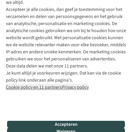
we altijd.
Accepteer je alle cookies, dan geef je toestemming voor het
+31 (0)85 888 50 88
verzamelen en delen van persoonsgegevens en het gebruik
+31 6 12 28 49 80
van analytische, personalisatie en marketing cookies. De
analytische cookies gebruiken we om bij te houden hoe onze
Contactformulier
website wordt gebruikt. Met personalisatie cookies kunnen
we de website relevanter maken voor elke bezoeker, middels
IP-adres en andere unieke kenmerken. De marketing cookies
Algeme
gebruiken we voor het personaliseren van advertenties.
voorwa
Deze data delen we met onze 11 partners.
|
Je kunt altijd je voorkeuren wijzigen. Dat kan via de cookie
Priva
policy link onderaan alle pagina's.
polic
Cookie policy en 11 partners
Privacy policy
|
Cook
polic
|
© 202
Accepteren
Bever
Weigeren