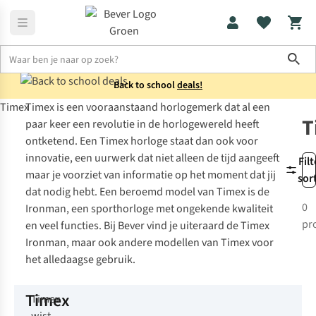
Sho
Back to school
deals!
Timex
Timex is een vooraanstaand horlogemerk dat al een
Merken
Timex
T
paar keer een revolutie in de horlogewereld heeft
ontketend. Een Timex horloge staat dan ook voor
innovatie, een uurwerk dat niet alleen de tijd aangeeft
Filt
maar je voorziet van informatie op het moment dat jij
sor
dat nodig hebt. Een beroemd model van Timex is de
0
Ironman, een sporthorloge met ongekende kwaliteit
pr
en veel functies. Bij Bever vind je uiteraard de Timex
Ironman, maar ook andere modellen van Timex voor
het alledaagse gebruik.
Timex
Timex