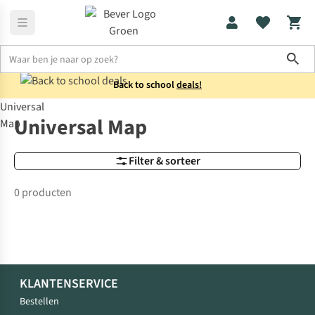
Sho
Back to school
deals!
Universal
Merken
Universal Map
Universal Map
Map
Filter & sorteer
0 producten
KLANTENSERVICE
Bestellen