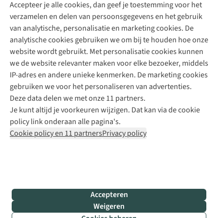
Accepteer je alle cookies, dan geef je toestemming voor het
+31 (0)85 888 50 88
verzamelen en delen van persoonsgegevens en het gebruik
+31 6 12 28 49 80
van analytische, personalisatie en marketing cookies. De
analytische cookies gebruiken we om bij te houden hoe onze
Contactformulier
website wordt gebruikt. Met personalisatie cookies kunnen
we de website relevanter maken voor elke bezoeker, middels
IP-adres en andere unieke kenmerken. De marketing cookies
Algeme
gebruiken we voor het personaliseren van advertenties.
voorwa
Deze data delen we met onze 11 partners.
|
Je kunt altijd je voorkeuren wijzigen. Dat kan via de cookie
Priva
policy link onderaan alle pagina's.
polic
Cookie policy en 11 partners
Privacy policy
|
Cook
polic
|
© 202
Accepteren
Bever
Weigeren
B.V. Al