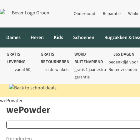
Onderhoud
Reparatie
Winke
Dames
Heren
Kids
Schoenen
Rugzakken & tas
GRATIS
GRATIS
WORD
365 DAGEN
LEVERING
RETOURNEREN
BUITENVRIEND
bedenktijd voor
vanaf 50,-
in de winkels
gratis 1 jaar extra
Buitenvrienden
garantie
wePowder
Home
Merken
WePowder
wePowder
0 producten