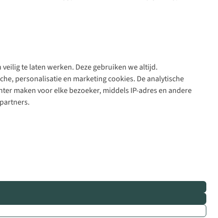
veilig te laten werken. Deze gebruiken we altijd.
Algeme
che, personalisatie en marketing cookies. De analytische
voorwa
nter maken voor elke bezoeker, middels IP-adres en andere
|
partners.
Priva
polic
|
Cook
polic
|
© 202
Bever
B.V. Al
rights