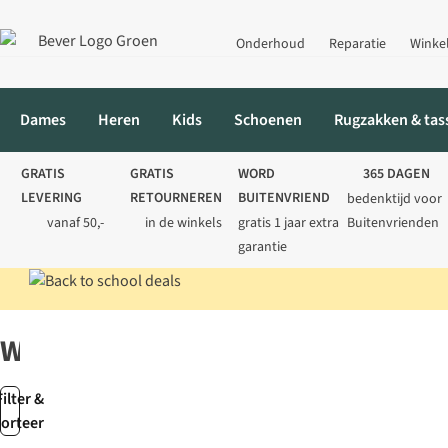
Onderhoud
Reparatie
Winke
Dames
Heren
Kids
Schoenen
Rugzakken & tas
GRATIS
GRATIS
WORD
365 DAGEN
LEVERING
RETOURNEREN
BUITENVRIEND
bedenktijd voor
vanaf 50,-
in de winkels
gratis 1 jaar extra
Buitenvrienden
garantie
Home
Merken
Wintersteiger
Wintersteiger
Filter &
sorteer