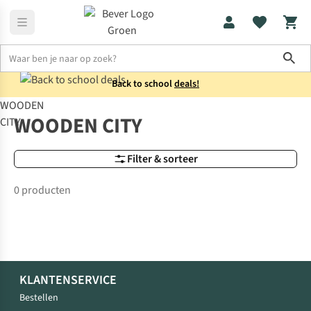
Sho
Back to school
deals!
WOODEN
Merken
WOODEN CITY
WOODEN CITY
CITY
Filter & sorteer
0 producten
KLANTENSERVICE
Bestellen