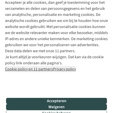
Accepteer je alle cookies, dan geef je toestemming voor het
+31 (0)85 888 50 88
verzamelen en delen van persoonsgegevens en het gebruik
+31 6 12 28 49 80
van analytische, personalisatie en marketing cookies. De
analytische cookies gebruiken we om bij te houden hoe onze
Contactformulier
website wordt gebruikt. Met personalisatie cookies kunnen
we de website relevanter maken voor elke bezoeker, middels
IP-adres en andere unieke kenmerken. De marketing cookies
Algeme
gebruiken we voor het personaliseren van advertenties.
voorwa
Deze data delen we met onze 11 partners.
|
Je kunt altijd je voorkeuren wijzigen. Dat kan via de cookie
Priva
policy link onderaan alle pagina's.
polic
Cookie policy en 11 partners
Privacy policy
|
Cook
polic
|
© 202
Accepteren
Bever
Weigeren
B.V. Al