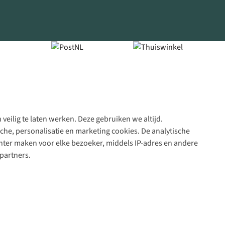
veilig te laten werken. Deze gebruiken we altijd.
Algeme
che, personalisatie en marketing cookies. De analytische
voorwa
nter maken voor elke bezoeker, middels IP-adres en andere
|
partners.
Priva
polic
|
Cook
polic
|