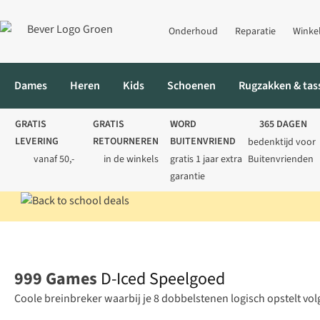
Onderhoud
Reparatie
Winke
Dames
Heren
Kids
Schoenen
Rugzakken & tas
GRATIS
GRATIS
WORD
365 DAGEN
LEVERING
RETOURNEREN
BUITENVRIEND
bedenktijd voor
vanaf 50,-
in de winkels
gratis 1 jaar extra
Buitenvrienden
garantie
Home
Kids
Speelgoed
D-Iced Speelgoed
999 Games
D-Iced Speelgoed
Coole breinbreker waarbij je 8 dobbelstenen logisch opstelt vo