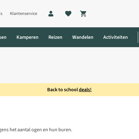
ls
Klantenservice
Shopping cart
sen
Kamperen
Reizen
Wandelen
Activiteiten
Back to school
deals!
lgens het aantal ogen en hun buren.