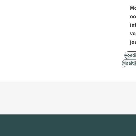
Mo
oo
in
vo
jo
Voed
Maalti