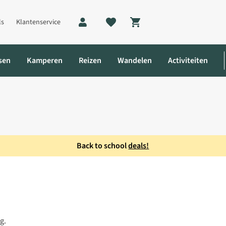
ls
Klantenservice
Shopping cart
sen
Kamperen
Reizen
Wandelen
Activiteiten
Back to school
deals!
g.