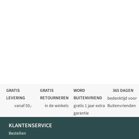
GRATIS
GRATIS
WORD
365 DAGEN
LEVERING
RETOURNEREN
BUITENVRIEND
bedenktijd voor
vanaf 50,-
in de winkels
gratis 1 jaar extra
Buitenvrienden
garantie
KLANTENSERVICE
Bestellen