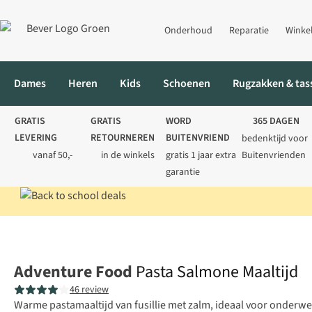
Onderhoud
Reparatie
Winke
Dames
Heren
Kids
Schoenen
Rugzakken & tas
GRATIS
GRATIS
WORD
365 DAGEN
LEVERING
RETOURNEREN
BUITENVRIEND
bedenktijd voor
vanaf 50,-
in de winkels
gratis 1 jaar extra
Buitenvrienden
garantie
Home
Voeding
Maaltijden
Pasta Salmone Maaltijd
Adventure Food
Pasta Salmone Maaltijd
46 review
Warme pastamaaltijd van fusillie met zalm, ideaal voor onderwe