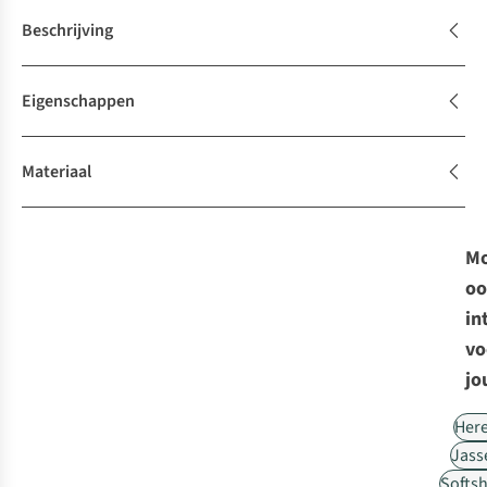
Beschrijving
Eigenschappen
Materiaal
Mo
oo
in
vo
jo
Her
Jass
Softsh