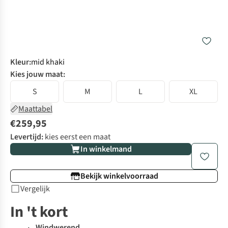
Kleur
:
mid khaki
Kies jouw maat:
S
M
L
XL
Maattabel
€259,95
Levertijd:
kies eerst een maat
In winkelmand
Bekijk winkelvoorraad
Vergelijk
In 't kort
Windwerend