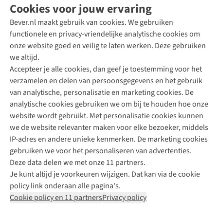
Cookies voor jouw ervaring
Bever.nl maakt gebruik van cookies. We gebruiken
functionele en privacy-vriendelijke analytische cookies om
onze website goed en veilig te laten werken. Deze gebruiken
Direct advies van een Buitenexpert
we altijd.
Accepteer je alle cookies, dan geef je toestemming voor het
+31 (0)85 888 50 88
verzamelen en delen van persoonsgegevens en het gebruik
+31 6 12 28 49 80
van analytische, personalisatie en marketing cookies. De
analytische cookies gebruiken we om bij te houden hoe onze
Contactformulier
website wordt gebruikt. Met personalisatie cookies kunnen
we de website relevanter maken voor elke bezoeker, middels
IP-adres en andere unieke kenmerken. De marketing cookies
Algeme
gebruiken we voor het personaliseren van advertenties.
voorwa
Deze data delen we met onze 11 partners.
|
Je kunt altijd je voorkeuren wijzigen. Dat kan via de cookie
Priva
policy link onderaan alle pagina's.
polic
Cookie policy en 11 partners
Privacy policy
|
Cook