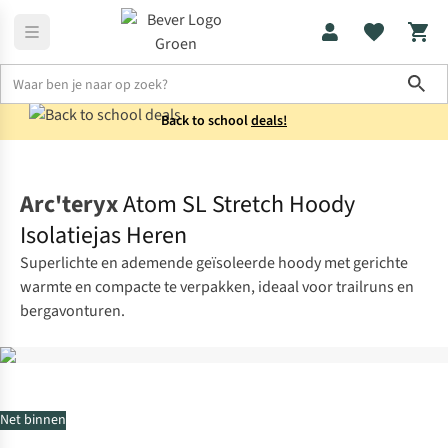
Sho
Back to school
deals!
Jassen
Softshells
Arc'teryx
Atom SL Stretch Hoody
Isolatiejas Heren
Superlichte en ademende geïsoleerde hoody met gerichte
warmte en compacte te verpakken, ideaal voor trailruns en
bergavonturen.
Net binnen