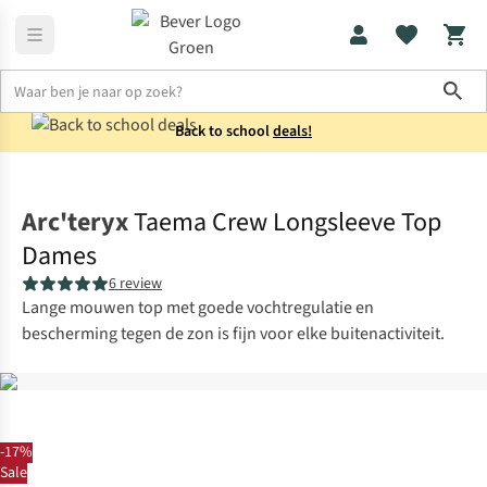
Sho
Back to school
deals!
Shirts
Longsleeves
Arc'teryx
Taema Crew Longsleeve Top
Dames
6 review
Lange mouwen top met goede vochtregulatie en
bescherming tegen de zon is fijn voor elke buitenactiviteit.
-17%
Sale