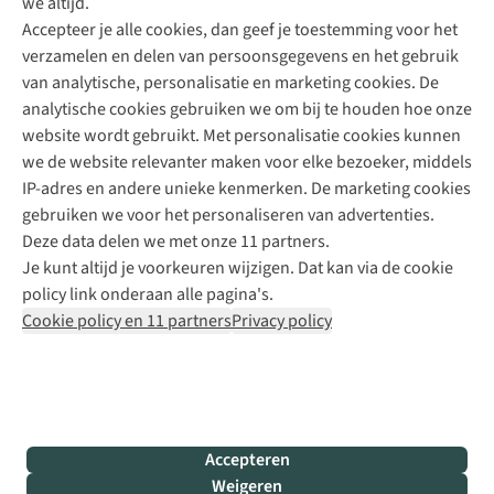
we altijd.
Accepteer je alle cookies, dan geef je toestemming voor het
+31 (0)85 888 50 88
verzamelen en delen van persoonsgegevens en het gebruik
+31 6 12 28 49 80
van analytische, personalisatie en marketing cookies. De
analytische cookies gebruiken we om bij te houden hoe onze
Contactformulier
website wordt gebruikt. Met personalisatie cookies kunnen
we de website relevanter maken voor elke bezoeker, middels
IP-adres en andere unieke kenmerken. De marketing cookies
Algeme
gebruiken we voor het personaliseren van advertenties.
voorwa
Deze data delen we met onze 11 partners.
|
Je kunt altijd je voorkeuren wijzigen. Dat kan via de cookie
Priva
policy link onderaan alle pagina's.
polic
Cookie policy en 11 partners
Privacy policy
|
Cook
polic
|
© 202
Accepteren
Bever
Weigeren
B.V. Al