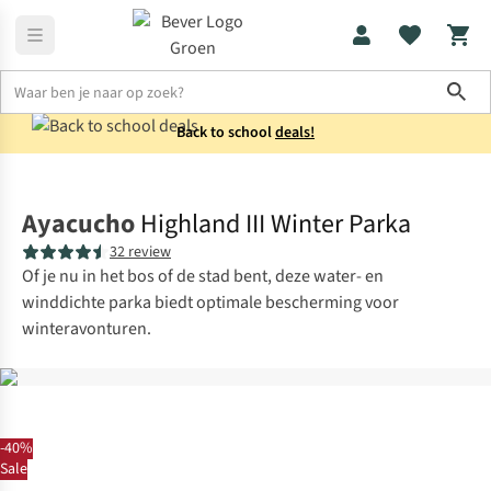
Sho
Back to school
deals!
Jassen
Winterjassen
Ayacucho
Highland III Winter Parka
32 review
Of je nu in het bos of de stad bent, deze water- en
winddichte parka biedt optimale bescherming voor
winteravonturen.
-40%
Sale