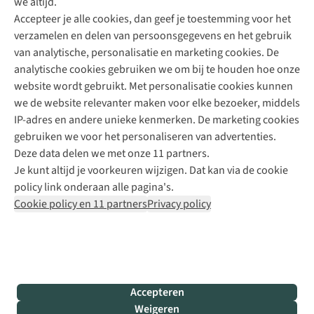
we altijd.
Accepteer je alle cookies, dan geef je toestemming voor het
+31 (0)85 888 50 88
verzamelen en delen van persoonsgegevens en het gebruik
+31 6 12 28 49 80
van analytische, personalisatie en marketing cookies. De
analytische cookies gebruiken we om bij te houden hoe onze
Contactformulier
website wordt gebruikt. Met personalisatie cookies kunnen
we de website relevanter maken voor elke bezoeker, middels
IP-adres en andere unieke kenmerken. De marketing cookies
Algeme
gebruiken we voor het personaliseren van advertenties.
voorwa
Deze data delen we met onze 11 partners.
|
Je kunt altijd je voorkeuren wijzigen. Dat kan via de cookie
Priva
policy link onderaan alle pagina's.
polic
Cookie policy en 11 partners
Privacy policy
|
Cook
polic
|
© 202
Accepteren
Bever
Weigeren
B.V. Al