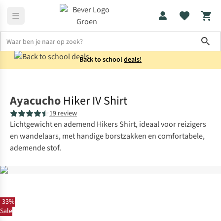
Sho
Back to school
deals!
Shirts
Overhemden
Ayacucho
Hiker IV Shirt
19 review
Lichtgewicht en ademend Hikers Shirt, ideaal voor reizigers
en wandelaars, met handige borstzakken en comfortabele,
ademende stof.
-33%
Sale