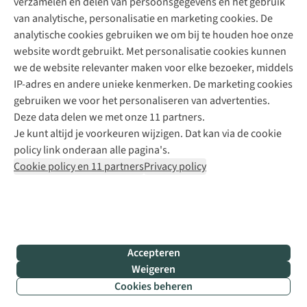
verzamelen en delen van persoonsgegevens en het gebruik
+31 6 12 28 49 80
van analytische, personalisatie en marketing cookies. De
analytische cookies gebruiken we om bij te houden hoe onze
Contactformulier
website wordt gebruikt. Met personalisatie cookies kunnen
we de website relevanter maken voor elke bezoeker, middels
IP-adres en andere unieke kenmerken. De marketing cookies
Algeme
gebruiken we voor het personaliseren van advertenties.
voorwa
Deze data delen we met onze 11 partners.
|
Je kunt altijd je voorkeuren wijzigen. Dat kan via de cookie
Priva
policy link onderaan alle pagina's.
polic
Cookie policy en 11 partners
Privacy policy
|
Cook
polic
|
© 202
Accepteren
Bever
Weigeren
B.V. Al
Cookies beheren
rights
reser