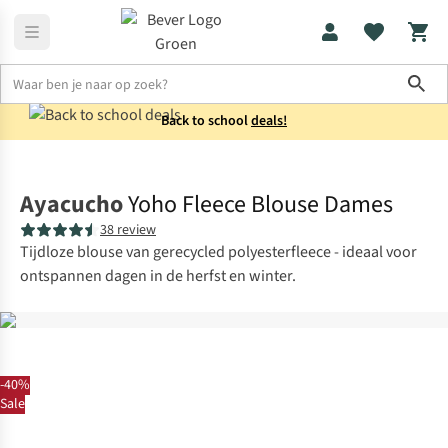
Sho
Back to school
deals!
Shirts
Blouses
Ayacucho
Yoho Fleece Blouse Dames
38 review
Tijdloze blouse van gerecycled polyesterfleece - ideaal voor
ontspannen dagen in de herfst en winter.
-40%
Sale