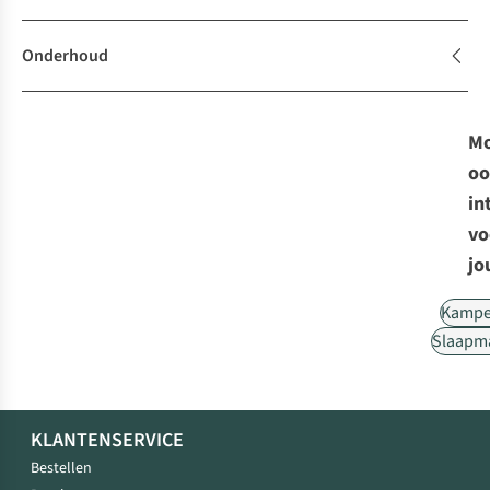
Onderhoud
Mo
oo
in
vo
jo
Kampe
Slaapm
KLANTENSERVICE
Bestellen