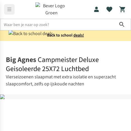
Sho
Back to school
deals!
Kamperen
Slaapmatten
Big Agnes
Campmeister Deluxe
Geisoleerde 25X72 Luchtbed
Vierseizoenen slaapmat met extra isolatie en superzacht
slaapcomfort, zelfs op ijskoude nachten