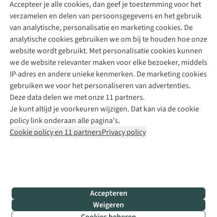
Accepteer je alle cookies, dan geef je toestemming voor het
+31 (0)85 888 50 88
verzamelen en delen van persoonsgegevens en het gebruik
+31 6 12 28 49 80
van analytische, personalisatie en marketing cookies. De
analytische cookies gebruiken we om bij te houden hoe onze
Contactformulier
website wordt gebruikt. Met personalisatie cookies kunnen
we de website relevanter maken voor elke bezoeker, middels
IP-adres en andere unieke kenmerken. De marketing cookies
Algeme
gebruiken we voor het personaliseren van advertenties.
voorwa
Deze data delen we met onze 11 partners.
|
Je kunt altijd je voorkeuren wijzigen. Dat kan via de cookie
Priva
policy link onderaan alle pagina's.
polic
Cookie policy en 11 partners
Privacy policy
|
Cook
polic
|
© 202
Accepteren
Bever
Weigeren
B.V. Al