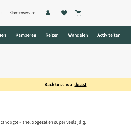
ls
Klantenservice
Shopping cart
sen
Kamperen
Reizen
Wandelen
Activiteiten
Back to school
deals!
tahoogte – snel opgezet en super veelzijdig.