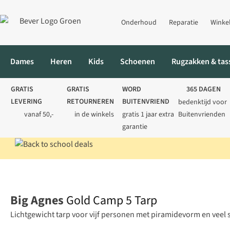
Onderhoud
Reparatie
Winke
Dames
Heren
Kids
Schoenen
Rugzakken & tas
GRATIS
GRATIS
WORD
365 DAGEN
LEVERING
RETOURNEREN
BUITENVRIEND
bedenktijd voor
vanaf 50,-
in de winkels
gratis 1 jaar extra
Buitenvrienden
garantie
Home
Kamperen
Collectie
Gold Camp 5 Tarp
Big Agnes
Gold Camp 5 Tarp
Lichtgewicht tarp voor vijf personen met piramidevorm en veel s