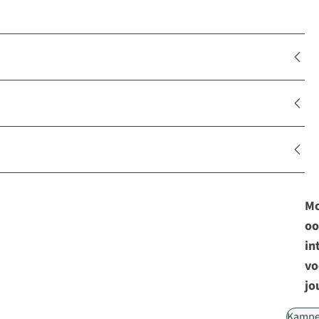
Mo
oo
in
vo
jo
Kampe