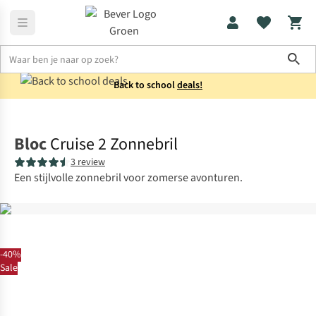
Sho
Back to school
deals!
Accessoires
Zonnebrillen
Bloc
Cruise 2 Zonnebril
3 review
Een stijlvolle zonnebril voor zomerse avonturen.
-40%
Sale