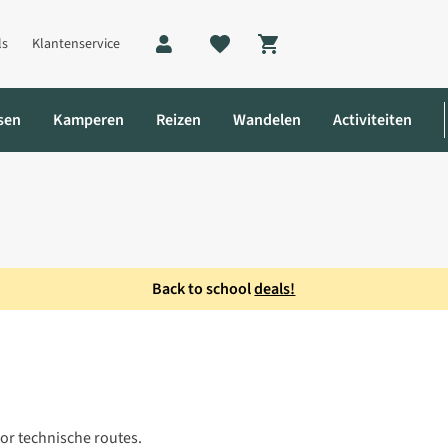
ls
Klantenservice
Shopping cart
sen
Kamperen
Reizen
Wandelen
Activiteiten
Back to school
deals!
oor technische routes.