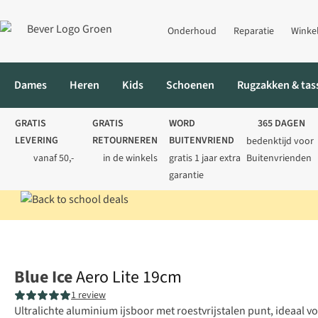
Onderhoud
Reparatie
Winke
Dames
Heren
Kids
Schoenen
Rugzakken & tas
GRATIS
GRATIS
WORD
365 DAGEN
LEVERING
RETOURNEREN
BUITENVRIEND
bedenktijd voor
vanaf 50,-
in de winkels
gratis 1 jaar extra
Buitenvrienden
garantie
Home
Klimmen
Klimuitrusting
IJsbijlen
Aero Lite 19cm
Blue Ice
Aero Lite 19cm
1 review
Ultralichte aluminium ijsboor met roestvrijstalen punt, ideaal v