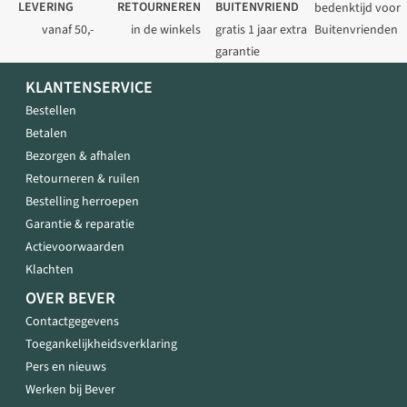
LEVERING
RETOURNEREN
BUITENVRIEND
bedenktijd voor
vanaf 50,-
in de winkels
gratis 1 jaar extra
Buitenvrienden
garantie
KLANTENSERVICE
Bestellen
Betalen
Bezorgen & afhalen
Retourneren & ruilen
Bestelling herroepen
Garantie & reparatie
Actievoorwaarden
Klachten
OVER BEVER
Contactgegevens
Toegankelijkheidsverklaring
Pers en nieuws
Werken bij Bever