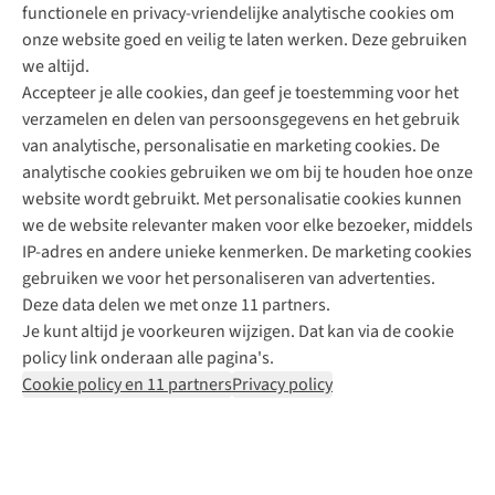
functionele en privacy-vriendelijke analytische cookies om
onze website goed en veilig te laten werken. Deze gebruiken
Direct advies van een Buitenexpert
we altijd.
Accepteer je alle cookies, dan geef je toestemming voor het
+31 (0)85 888 50 88
verzamelen en delen van persoonsgegevens en het gebruik
+31 6 12 28 49 80
van analytische, personalisatie en marketing cookies. De
analytische cookies gebruiken we om bij te houden hoe onze
Contactformulier
website wordt gebruikt. Met personalisatie cookies kunnen
we de website relevanter maken voor elke bezoeker, middels
IP-adres en andere unieke kenmerken. De marketing cookies
Algeme
gebruiken we voor het personaliseren van advertenties.
voorwa
Deze data delen we met onze 11 partners.
|
Je kunt altijd je voorkeuren wijzigen. Dat kan via de cookie
Priva
policy link onderaan alle pagina's.
polic
Cookie policy en 11 partners
Privacy policy
|
Cook
polic
|