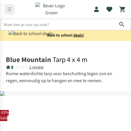
Sho
Back to school
deals!
Kamperen
Collectie
Blue Mountain
Tarp 4 x 4 m
2 review
Ruime waterdichte tarp voor beschutting tegen zon en
regen, eenvoudig op te hangen en mee te nemen.
-33%
Sale