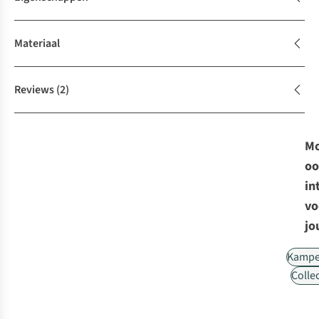
Materiaal
Reviews
(2)
Mo
oo
in
vo
jo
Kampe
Collec