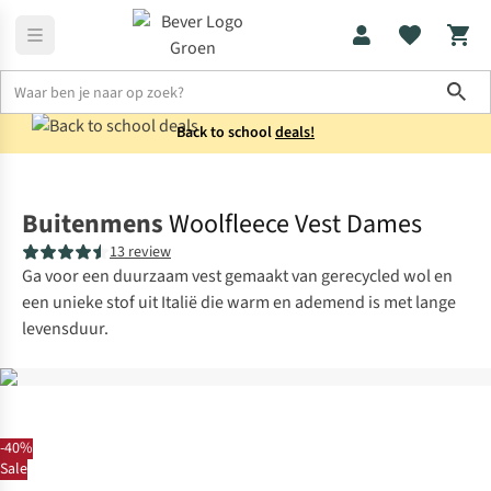
Sho
Back to school
deals!
Fleeces
Fleecevesten
Buitenmens
Woolfleece Vest Dames
13 review
Ga voor een duurzaam vest gemaakt van gerecycled wol en
een unieke stof uit Italië die warm en ademend is met lange
levensduur.
-40%
Sale