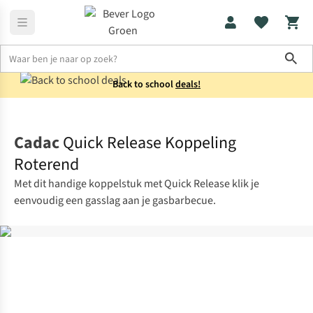
Sho
Back to school
deals!
Koken
Kooktoestellen
Cadac
Quick Release Koppeling
Roterend
Met dit handige koppelstuk met Quick Release klik je
eenvoudig een gasslag aan je gasbarbecue.