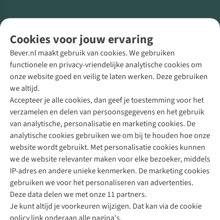
Volg ons voor meer Buiten
Cookies voor jouw ervaring
Bever.nl maakt gebruik van cookies. We gebruiken
functionele en privacy-vriendelijke analytische cookies om
onze website goed en veilig te laten werken. Deze gebruiken
Direct advies van een Buitenexpert
we altijd.
Accepteer je alle cookies, dan geef je toestemming voor het
+31 (0)85 888 50 88
verzamelen en delen van persoonsgegevens en het gebruik
+31 6 12 28 49 80
van analytische, personalisatie en marketing cookies. De
analytische cookies gebruiken we om bij te houden hoe onze
Contactformulier
website wordt gebruikt. Met personalisatie cookies kunnen
we de website relevanter maken voor elke bezoeker, middels
IP-adres en andere unieke kenmerken. De marketing cookies
Algeme
gebruiken we voor het personaliseren van advertenties.
voorwa
Deze data delen we met onze 11 partners.
|
Je kunt altijd je voorkeuren wijzigen. Dat kan via de cookie
Priva
policy link onderaan alle pagina's.