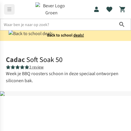
Sho
Back to school
deals!
Koken
BBQ & grill
Cadac
Soft Soak 50
3 review
Week je BBQ roosters schoon in deze speciaal ontworpen
siliconen bak.