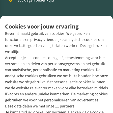
365 dagen bedenktijd
Volg ons voor meer Buiten
Cookies voor jouw ervaring
Bever.nl maakt gebruik van cookies. We gebruiken
functionele en privacy-vriendelijke analytische cookies om
onze website goed en veilig te laten werken. Deze gebruiken
Direct advies van een Buitenexpert
we altijd.
Accepteer je alle cookies, dan geef je toestemming voor het
+31 (0)85 888 50 88
verzamelen en delen van persoonsgegevens en het gebruik
+31 6 12 28 49 80
van analytische, personalisatie en marketing cookies. De
analytische cookies gebruiken we om bij te houden hoe onze
Contactformulier
website wordt gebruikt. Met personalisatie cookies kunnen
we de website relevanter maken voor elke bezoeker, middels
IP-adres en andere unieke kenmerken. De marketing cookies
Algeme
gebruiken we voor het personaliseren van advertenties.
voorwa
Deze data delen we met onze 11 partners.
|
Je kunt altijd je voorkeuren wijzigen. Dat kan via de cookie