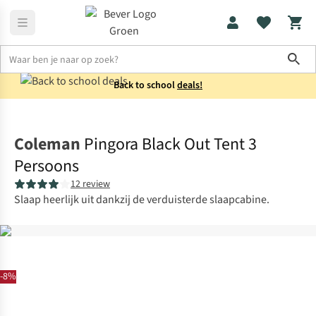
Sho
Back to school
deals!
Tenten
3-persoons
Coleman
Pingora Black Out Tent 3
Persoons
12 review
Slaap heerlijk uit dankzij de verduisterde slaapcabine.
-8%