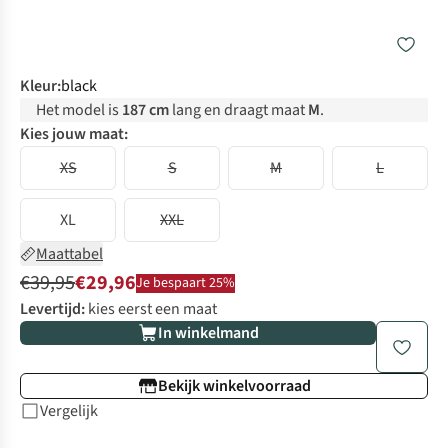
Kleur
:
black
Het model is
187 cm
lang en draagt maat
M
.
Kies jouw maat:
XS
S
M
L
XL
XXL
Maattabel
€39,95
€29,96
Je bespaart 25%
Levertijd:
kies eerst een maat
In winkelmand
Bekijk winkelvoorraad
Vergelijk