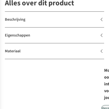
Alles over dit product
Beschrijving
Eigenschappen
Materiaal
Mo
oo
in
vo
jo
Her