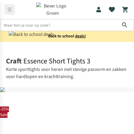
Sho
Back to school
deals!
Sportkleding
Sportbroeken
Craft
Essence Short Tights 3
Korte sporttights voor heren met stevige pasvorm en zakken
voor hardlopen en krachttraining.
-25%
Sale