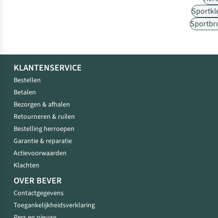
Sportkl
Sportbr
KLANTENSERVICE
Bestellen
Betalen
Bezorgen & afhalen
Retourneren & ruilen
Bestelling herroepen
Garantie & reparatie
Actievoorwaarden
Klachten
OVER BEVER
Contactgegevens
Toegankelijkheidsverklaring
Pers en nieuws