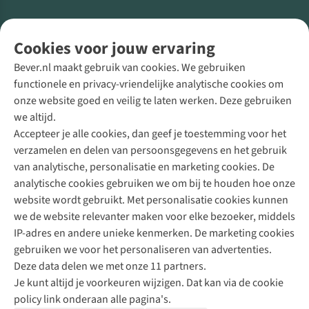
Volg ons voor meer Buiten
Cookies voor jouw ervaring
Bever.nl maakt gebruik van cookies. We gebruiken
functionele en privacy-vriendelijke analytische cookies om
onze website goed en veilig te laten werken. Deze gebruiken
Direct advies van een Buitenexpert
we altijd.
Accepteer je alle cookies, dan geef je toestemming voor het
+31 (0)85 888 50 88
verzamelen en delen van persoonsgegevens en het gebruik
+31 6 12 28 49 80
van analytische, personalisatie en marketing cookies. De
analytische cookies gebruiken we om bij te houden hoe onze
Contactformulier
website wordt gebruikt. Met personalisatie cookies kunnen
we de website relevanter maken voor elke bezoeker, middels
IP-adres en andere unieke kenmerken. De marketing cookies
Algeme
gebruiken we voor het personaliseren van advertenties.
voorwa
Deze data delen we met onze 11 partners.
|
Je kunt altijd je voorkeuren wijzigen. Dat kan via de cookie
Priva
policy link onderaan alle pagina's.