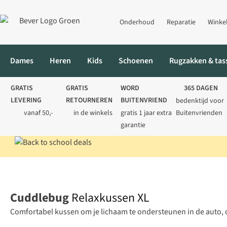
Onderhoud
Reparatie
Winke
Dames
Heren
Kids
Schoenen
Rugzakken & tas
GRATIS
GRATIS
WORD
365 DAGEN
LEVERING
RETOURNEREN
BUITENVRIEND
bedenktijd voor
vanaf 50,-
in de winkels
gratis 1 jaar extra
Buitenvrienden
garantie
Home
Reisaccessoires
Reiskussens
Relaxkussen XL
Cuddlebug
Relaxkussen XL
Comfortabel kussen om je lichaam te ondersteunen in de auto, op