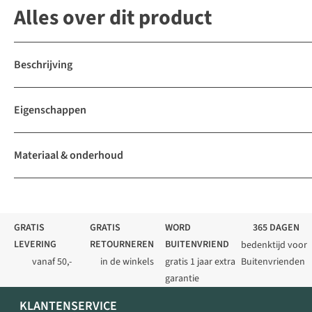
Alles over dit product
Beschrijving
Eigenschappen
Materiaal & onderhoud
GRATIS
GRATIS
WORD
365 DAGEN
LEVERING
RETOURNEREN
BUITENVRIEND
bedenktijd voor
vanaf 50,-
in de winkels
gratis 1 jaar extra
Buitenvrienden
garantie
KLANTENSERVICE