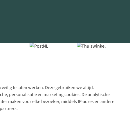
veilig te laten werken. Deze gebruiken we altijd.
Algeme
che, personalisatie en marketing cookies. De analytische
voorwa
nter maken voor elke bezoeker, middels IP-adres en andere
|
partners.
Priva
polic
|