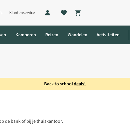
ls
Klantenservice
Shopping cart
sen
Kamperen
Reizen
Wandelen
Activiteiten
Back to school
deals!
 de bank of bij je thuiskantoor.