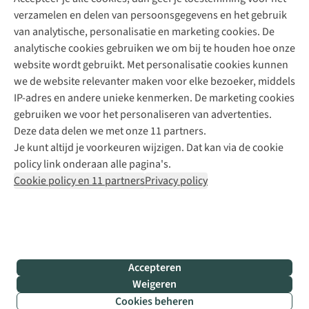
+31 (0)85 888 50 88
verzamelen en delen van persoonsgegevens en het gebruik
+31 6 12 28 49 80
van analytische, personalisatie en marketing cookies. De
analytische cookies gebruiken we om bij te houden hoe onze
Contactformulier
website wordt gebruikt. Met personalisatie cookies kunnen
we de website relevanter maken voor elke bezoeker, middels
IP-adres en andere unieke kenmerken. De marketing cookies
Algeme
gebruiken we voor het personaliseren van advertenties.
voorwa
Deze data delen we met onze 11 partners.
|
Je kunt altijd je voorkeuren wijzigen. Dat kan via de cookie
Priva
policy link onderaan alle pagina's.
polic
Cookie policy en 11 partners
Privacy policy
|
Cook
polic
|
© 202
Accepteren
Bever
Weigeren
B.V. Al
Cookies beheren
rights