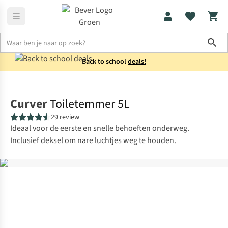
Sho
Back to school
deals!
Kamperen
Sanitair
Curver
Toiletemmer 5L
29 review
Ideaal voor de eerste en snelle behoeften onderweg.
Inclusief deksel om nare luchtjes weg te houden.