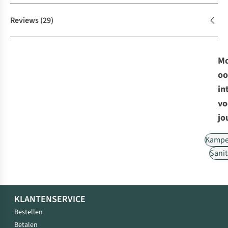
Reviews
(29)
Mo
oo
in
vo
jo
Kampe
Sanit
KLANTENSERVICE
Bestellen
Betalen