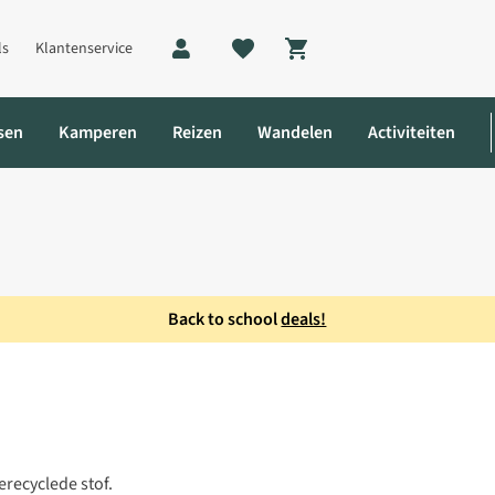
ls
Klantenservice
Shopping cart
sen
Kamperen
Reizen
Wandelen
Activiteiten
Back to school
deals!
es
erecyclede stof.