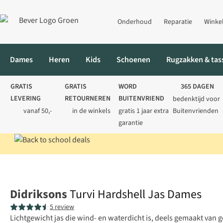
Onderhoud
Reparatie
Winke
Dames
Heren
Kids
Schoenen
Rugzakken & tas
GRATIS
GRATIS
WORD
365 DAGEN
LEVERING
RETOURNEREN
BUITENVRIEND
bedenktijd voor
vanaf 50,-
in de winkels
gratis 1 jaar extra
Buitenvrienden
garantie
Home
Dames
Jassen
Regenjassen
Turvi Hardshell Jas Dam
Didriksons
Turvi Hardshell Jas Dames
5 review
Lichtgewicht jas die wind- en waterdicht is, deels gemaakt van g