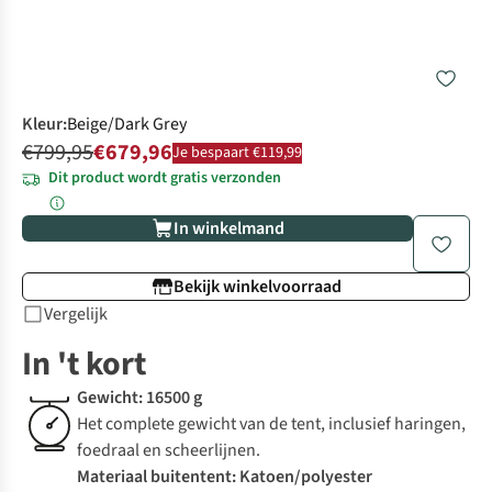
Kleur
:
Beige/Dark Grey
€799,95
€679,96
Je bespaart €119,99
Dit product wordt gratis verzonden
In winkelmand
Bekijk winkelvoorraad
Vergelijk
In 't kort
Gewicht: 16500 g
Het complete gewicht van de tent, inclusief haringen,
foedraal en scheerlijnen.
Materiaal buitentent: Katoen/polyester