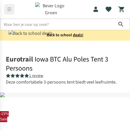
Sho
Back to school
deals!
Tenten
3-persoons
Eurotrail
Iowa BTC Alu Poles Tent 3
Persoons
1 review
Deze comfortabele 3-persoons tent biedt veel leefruimte.
-15%
Sale