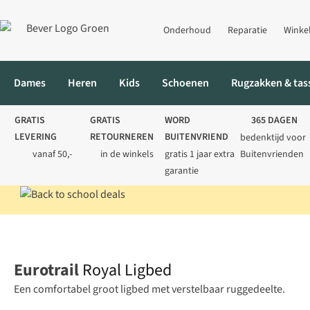
Onderhoud
Reparatie
Winke
Dames
Heren
Kids
Schoenen
Rugzakken & tas
GRATIS
GRATIS
WORD
365 DAGEN
LEVERING
RETOURNEREN
BUITENVRIEND
bedenktijd voor
vanaf 50,-
in de winkels
gratis 1 jaar extra
Buitenvrienden
garantie
Home
Kamperen
Kampeermeubels
Stoelen
Royal Ligbed
Eurotrail
Royal Ligbed
Een comfortabel groot ligbed met verstelbaar ruggedeelte.