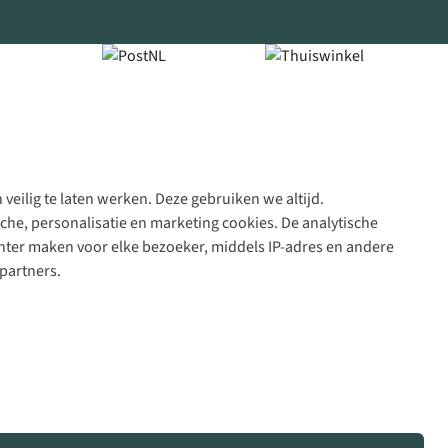
veilig te laten werken. Deze gebruiken we altijd.
Algeme
che, personalisatie en marketing cookies. De analytische
voorwa
nter maken voor elke bezoeker, middels IP-adres en andere
|
partners.
Priva
polic
|
Cook
polic
|
© 202