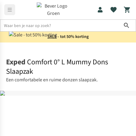
Sho
SALE
- tot 50% korting
Slaapzakken
Mummieslaapzakken
Exped
Comfort 0° L Mummy Dons
Slaapzak
Een comfortabele en ruime donzen slaapzak.