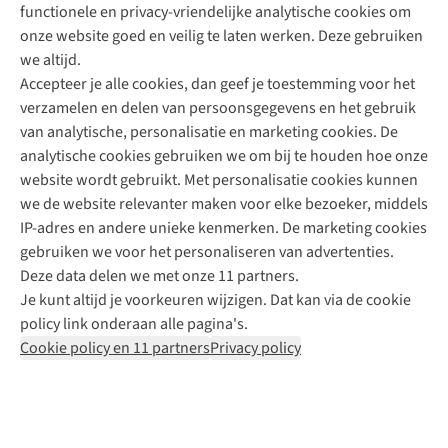
functionele en privacy-vriendelijke analytische cookies om
onze website goed en veilig te laten werken. Deze gebruiken
Direct advies van een Buitenexpert
we altijd.
Accepteer je alle cookies, dan geef je toestemming voor het
+31 (0)85 888 50 88
verzamelen en delen van persoonsgegevens en het gebruik
+31 6 12 28 49 80
van analytische, personalisatie en marketing cookies. De
analytische cookies gebruiken we om bij te houden hoe onze
Contactformulier
website wordt gebruikt. Met personalisatie cookies kunnen
we de website relevanter maken voor elke bezoeker, middels
IP-adres en andere unieke kenmerken. De marketing cookies
Algeme
gebruiken we voor het personaliseren van advertenties.
voorwa
Deze data delen we met onze 11 partners.
|
Je kunt altijd je voorkeuren wijzigen. Dat kan via de cookie
Priva
policy link onderaan alle pagina's.
polic
Cookie policy en 11 partners
Privacy policy
|
Cook
polic
|