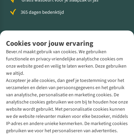
Gratis wasbeurt voor je slaapzak of jas
365 dagen bedenktijd
Volg ons voor meer Buiten
Cookies voor jouw ervaring
Bever.nl maakt gebruik van cookies. We gebruiken
functionele en privacy-vriendelijke analytische cookies om
onze website goed en veilig te laten werken. Deze gebruiken
Direct advies van een Buitenexpert
we altijd.
Accepteer je alle cookies, dan geef je toestemming voor het
+31 (0)85 888 50 88
verzamelen en delen van persoonsgegevens en het gebruik
+31 6 12 28 49 80
van analytische, personalisatie en marketing cookies. De
analytische cookies gebruiken we om bij te houden hoe onze
Contactformulier
website wordt gebruikt. Met personalisatie cookies kunnen
we de website relevanter maken voor elke bezoeker, middels
IP-adres en andere unieke kenmerken. De marketing cookies
Algeme
gebruiken we voor het personaliseren van advertenties.