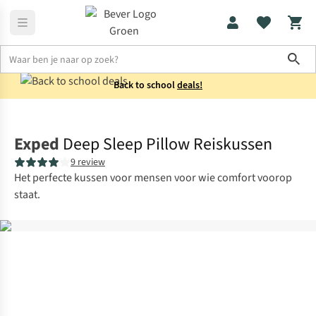
Sho
Back to school
deals!
Reisaccessoires
Reiskussens
Exped
Deep Sleep Pillow Reiskussen
9 review
Het perfecte kussen voor mensen voor wie comfort voorop
staat.