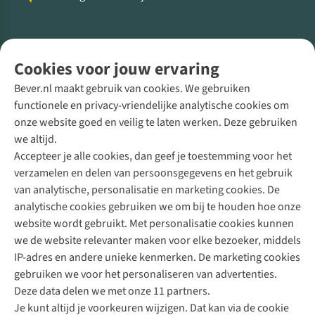
Volg ons voor meer Buiten
Cookies voor jouw ervaring
Bever.nl maakt gebruik van cookies. We gebruiken
functionele en privacy-vriendelijke analytische cookies om
onze website goed en veilig te laten werken. Deze gebruiken
Direct advies van een Buitenexpert
we altijd.
Accepteer je alle cookies, dan geef je toestemming voor het
+31 (0)85 888 50 88
verzamelen en delen van persoonsgegevens en het gebruik
+31 6 12 28 49 80
van analytische, personalisatie en marketing cookies. De
analytische cookies gebruiken we om bij te houden hoe onze
Contactformulier
website wordt gebruikt. Met personalisatie cookies kunnen
we de website relevanter maken voor elke bezoeker, middels
IP-adres en andere unieke kenmerken. De marketing cookies
Algeme
gebruiken we voor het personaliseren van advertenties.
voorwa
Deze data delen we met onze 11 partners.
|
Je kunt altijd je voorkeuren wijzigen. Dat kan via de cookie