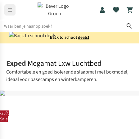
Sho
Back to school
deals!
Kamperen
Slaapmatten
Exped
Megamat Lxw Luchtbed
Comfortabele en goed isolerende slaapmat met boxmodel,
ideaal voor basecamps en winterkamperen.
-25%
Sale