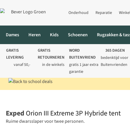
Onderhoud
Reparatie
Winke
Dames
Heren
Kids
Schoenen
Rugzakken & tas
GRATIS
GRATIS
WORD
365 DAGEN
LEVERING
RETOURNEREN
BUITENVRIEND
bedenktijd voor
vanaf 50,-
in de winkels
gratis 1 jaar extra
Buitenvrienden
garantie
Home
Kamperen
Tenten
3-persoons
Orion III Extreme 3P H
Exped
Orion III Extreme 3P Hybride tent
Ruime dwarsslaper voor twee personen.