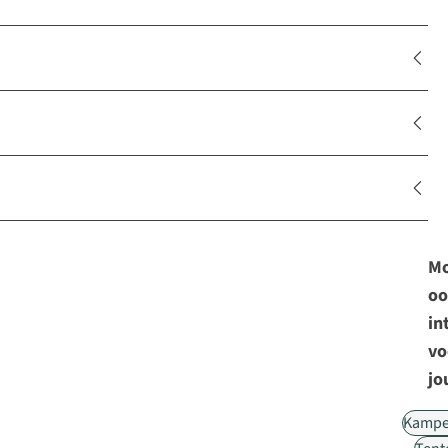
Mo
oo
in
vo
jo
Kampe