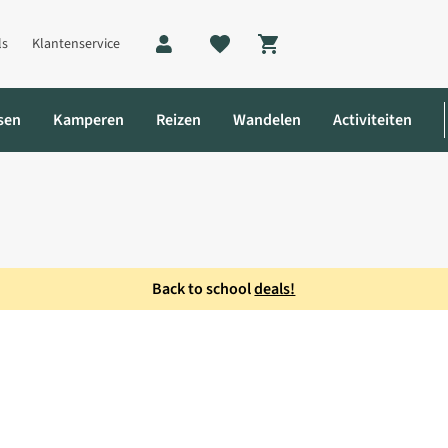
ls
Klantenservice
Shopping cart
sen
Kamperen
Reizen
Wandelen
Activiteiten
Back to school
deals!
ybride tent