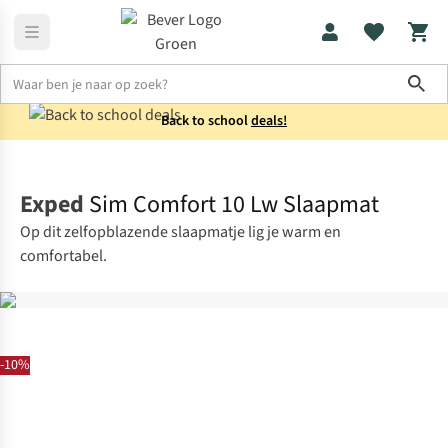
Sho
Back to school
deals!
Kamperen
Slaapmatten
Exped
Sim Comfort 10 Lw Slaapmat
Op dit zelfopblazende slaapmatje lig je warm en
comfortabel.
-10%