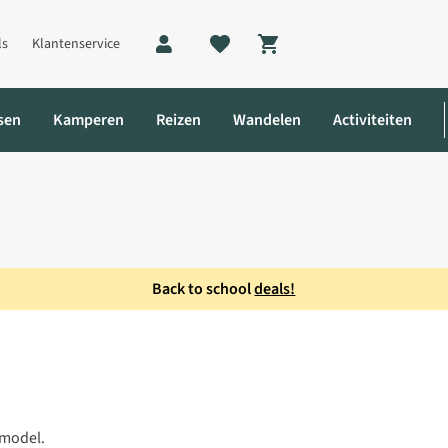
ls
Klantenservice
Shopping cart
sen
Kamperen
Reizen
Wandelen
Activiteiten
Back to school
deals!
r Neck W
 model.