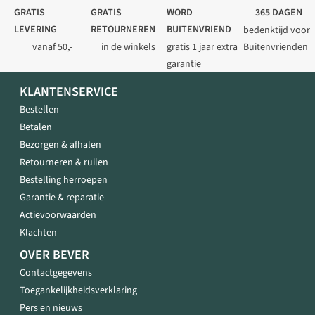
GRATIS
GRATIS
WORD
365 DAGEN
LEVERING
RETOURNEREN
BUITENVRIEND
bedenktijd voor
vanaf 50,-
in de winkels
gratis 1 jaar extra
Buitenvrienden
garantie
KLANTENSERVICE
Bestellen
Betalen
Bezorgen & afhalen
Retourneren & ruilen
Bestelling herroepen
Garantie & reparatie
Actievoorwaarden
Klachten
OVER BEVER
Contactgegevens
Toegankelijkheidsverklaring
Pers en nieuws