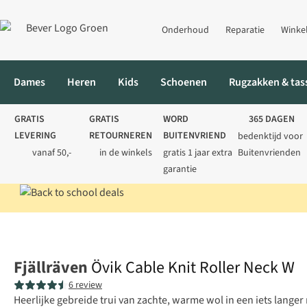
Onderhoud
Reparatie
Winke
Dames
Heren
Kids
Schoenen
Rugzakken & tas
GRATIS
GRATIS
WORD
365 DAGEN
LEVERING
RETOURNEREN
BUITENVRIEND
bedenktijd voor
vanaf 50,-
in de winkels
gratis 1 jaar extra
Buitenvrienden
garantie
Home
Dames
Truien
Gebreide truien
Övik Cable Knit Rolle
Fjällräven
Övik Cable Knit Roller Neck W
6 review
Heerlijke gebreide trui van zachte, warme wol in een iets langer