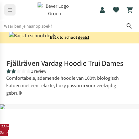
Sho
Back to school
deals!
Truien
Sweaters
Fjällräven
Vardag Hoodie Trui Dames
1 review
Comfortabele, ademende hoodie van 100% biologisch
katoen met een relaxte, boxy pasvorm voor veelzijdig
gebruik.
-25%
Sale