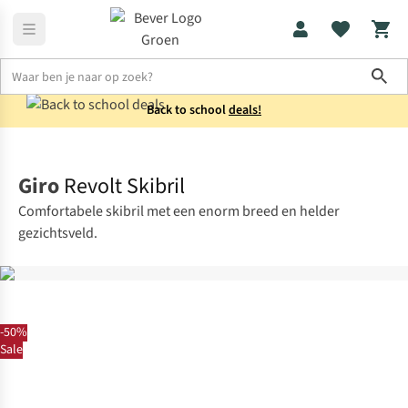
Sho
Back to school
deals!
Uitrusting
Skibrillen
Giro
Revolt Skibril
Comfortabele skibril met een enorm breed en helder
gezichtsveld.
-50%
Sale