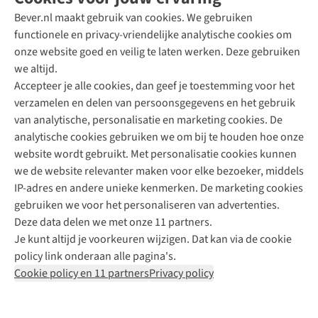
Bever.nl maakt gebruik van cookies. We gebruiken
functionele en privacy-vriendelijke analytische cookies om
onze website goed en veilig te laten werken. Deze gebruiken
Direct advies van een Buitenexpert
we altijd.
Accepteer je alle cookies, dan geef je toestemming voor het
+31 (0)85 888 50 88
verzamelen en delen van persoonsgegevens en het gebruik
+31 6 12 28 49 80
van analytische, personalisatie en marketing cookies. De
analytische cookies gebruiken we om bij te houden hoe onze
Contactformulier
website wordt gebruikt. Met personalisatie cookies kunnen
we de website relevanter maken voor elke bezoeker, middels
IP-adres en andere unieke kenmerken. De marketing cookies
Algeme
gebruiken we voor het personaliseren van advertenties.
voorwa
Deze data delen we met onze 11 partners.
|
Je kunt altijd je voorkeuren wijzigen. Dat kan via de cookie
Priva
policy link onderaan alle pagina's.
polic
Cookie policy en 11 partners
Privacy policy
|
Cook
polic