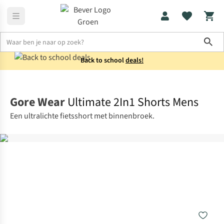
Sho
Back to school
deals!
Sportkleding
Sportbroeken
Gore Wear
Ultimate 2In1 Shorts Mens
Een ultralichte fietsshort met binnenbroek.