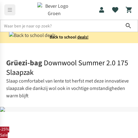
Sho
Back to school
deals!
Slaapzakken
Mummieslaapzakken
Grüezi-bag
Downwool Summer 2.0 175
Slaapzak
Slaap comfortabel van lente tot herfst met deze innovatieve
slaapzak die dankzij wol ook in vochtige omstandigheden
warm blijft
-25%
Sale