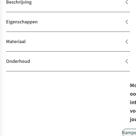
Beschrijving
Eigenschappen
Materiaal
Onderhoud
Mo
oo
in
vo
jo
Kampe