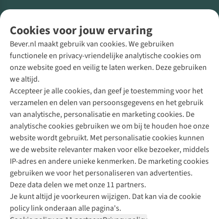
Volg ons voor meer Buiten
Cookies voor jouw ervaring
Bever.nl maakt gebruik van cookies. We gebruiken
functionele en privacy-vriendelijke analytische cookies om
onze website goed en veilig te laten werken. Deze gebruiken
Direct advies van een Buitenexpert
we altijd.
Accepteer je alle cookies, dan geef je toestemming voor het
+31 (0)85 888 50 88
verzamelen en delen van persoonsgegevens en het gebruik
+31 6 12 28 49 80
van analytische, personalisatie en marketing cookies. De
analytische cookies gebruiken we om bij te houden hoe onze
Contactformulier
website wordt gebruikt. Met personalisatie cookies kunnen
we de website relevanter maken voor elke bezoeker, middels
IP-adres en andere unieke kenmerken. De marketing cookies
Algeme
gebruiken we voor het personaliseren van advertenties.
voorwa
Deze data delen we met onze 11 partners.
|
Je kunt altijd je voorkeuren wijzigen. Dat kan via de cookie
Priva
policy link onderaan alle pagina's.
polic