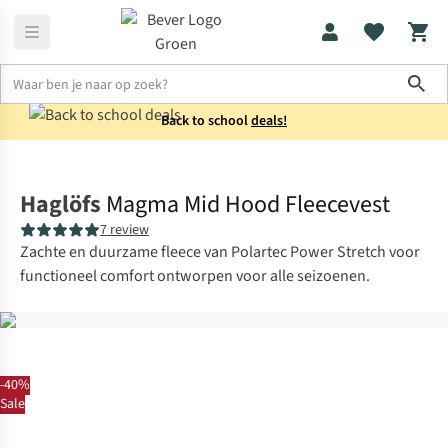
Sho
Back to school
deals!
Vesten
Fleecevesten
Haglöfs
Magma Mid Hood Fleecevest
7 review
Zachte en duurzame fleece van Polartec Power Stretch voor
functioneel comfort ontworpen voor alle seizoenen.
-40%
Sale