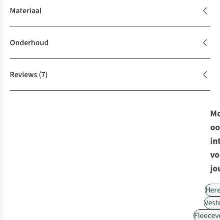
Materiaal
Onderhoud
Reviews
(7)
Mo
oo
in
vo
jo
Her
Vest
Fleecev