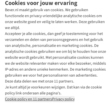
Cookies voor jouw ervaring
Bever.nl maakt gebruik van cookies. We gebruiken
functionele en privacy-vriendelijke analytische cookies om
onze website goed en veilig te laten werken. Deze gebruiken
Direct advies van een Buitenexpert
we altijd.
Accepteer je alle cookies, dan geef je toestemming voor het
+31 (0)85 888 50 88
verzamelen en delen van persoonsgegevens en het gebruik
+31 6 12 28 49 80
van analytische, personalisatie en marketing cookies. De
analytische cookies gebruiken we om bij te houden hoe onze
Contactformulier
website wordt gebruikt. Met personalisatie cookies kunnen
we de website relevanter maken voor elke bezoeker, middels
IP-adres en andere unieke kenmerken. De marketing cookies
Algeme
gebruiken we voor het personaliseren van advertenties.
voorwa
Deze data delen we met onze 11 partners.
|
Je kunt altijd je voorkeuren wijzigen. Dat kan via de cookie
Priva
policy link onderaan alle pagina's.
polic
Cookie policy en 11 partners
Privacy policy
|
Cook