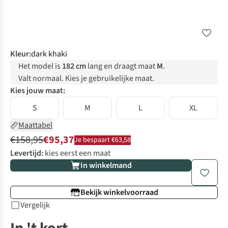
Kleur
:
dark khaki
Het model is
182 cm
lang en draagt maat
M
.
Valt normaal. Kies je gebruikelijke maat.
Kies jouw maat:
S
M
L
XL
Maattabel
€158,95
€95,37
Je bespaart €63,58
Levertijd:
kies eerst een maat
In winkelmand
Bekijk winkelvoorraad
Vergelijk