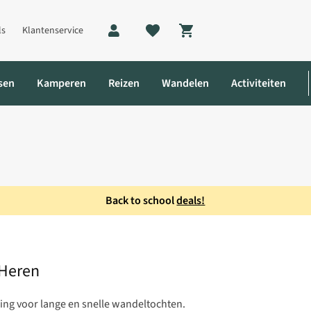
ls
Klantenservice
Shopping cart
sen
Kamperen
Reizen
Wandelen
Activiteiten
Back to school
deals!
 Light GTX Wandelschoen Heren
 Heren
ing voor lange en snelle wandeltochten.