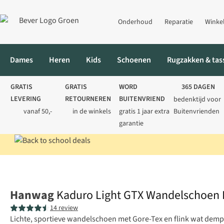
Onderhoud
Reparatie
Winke
Dames
Heren
Kids
Schoenen
Rugzakken & tas
GRATIS
GRATIS
WORD
365 DAGEN
LEVERING
RETOURNEREN
BUITENVRIEND
bedenktijd voor
vanaf 50,-
in de winkels
gratis 1 jaar extra
Buitenvrienden
garantie
Home
Heren
Schoenen
Sportieve wandelschoenen
Kaduro
Hanwag
Kaduro Light GTX Wandelschoen
14 review
Lichte, sportieve wandelschoen met Gore-Tex en flink wat demp