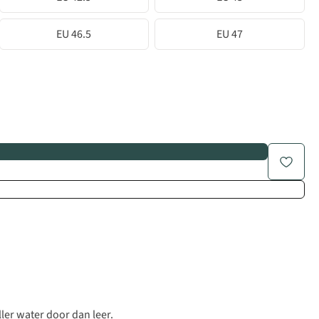
EU 46.5
EU 47
ler water door dan leer.