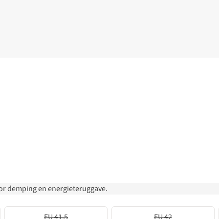
voor demping en energieteruggave.
EU 41.5
EU 42