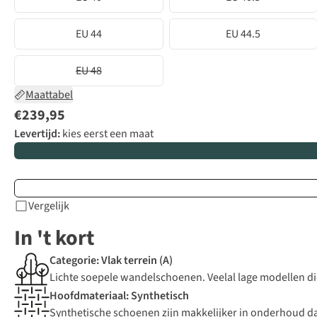
EU 44
EU 44.5
EU 48
Maattabel
€239,95
Levertijd:
kies eerst een maat
Vergelijk
In 't kort
Categorie: Vlak terrein (A)
Lichte soepele wandelschoenen. Veelal lage modellen die p
Hoofdmateriaal: Synthetisch
Synthetische schoenen zijn makkelijker in onderhoud dan 