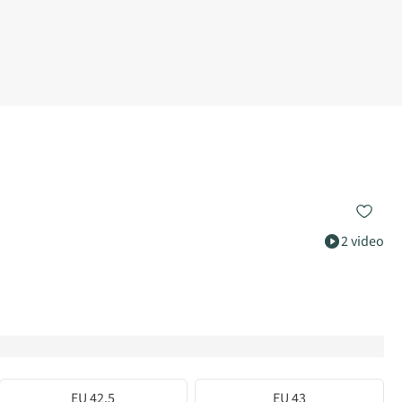
2 video
EU 42.5
EU 43