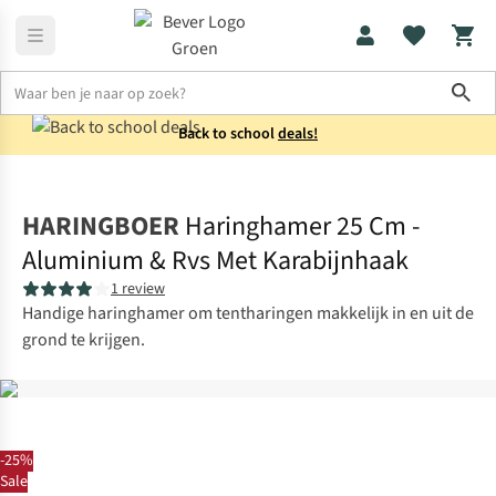
Sho
Back to school
deals!
Kamperen
Tentaccessoires
HARINGBOER
Haringhamer 25 Cm -
Aluminium & Rvs Met Karabijnhaak
1 review
Handige haringhamer om tentharingen makkelijk in en uit de
grond te krijgen.
-25%
Sale