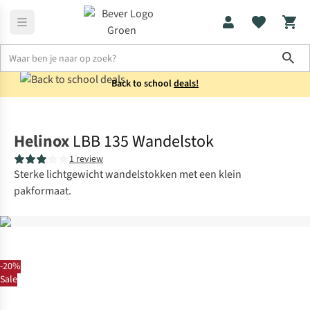
Sho
Back to school
deals!
Wandelaccessoires
Wandelstokken
Helinox
LBB 135 Wandelstok
1 review
Sterke lichtgewicht wandelstokken met een klein
pakformaat.
-20%
Sale