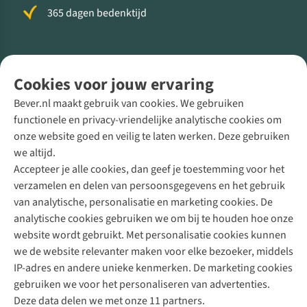
365 dagen bedenktijd
Volg ons voor meer Buiten
Cookies voor jouw ervaring
Bever.nl maakt gebruik van cookies. We gebruiken
functionele en privacy-vriendelijke analytische cookies om
onze website goed en veilig te laten werken. Deze gebruiken
Direct advies van een Buitenexpert
we altijd.
Accepteer je alle cookies, dan geef je toestemming voor het
+31 (0)85 888 50 88
verzamelen en delen van persoonsgegevens en het gebruik
+31 6 12 28 49 80
van analytische, personalisatie en marketing cookies. De
analytische cookies gebruiken we om bij te houden hoe onze
Contactformulier
website wordt gebruikt. Met personalisatie cookies kunnen
we de website relevanter maken voor elke bezoeker, middels
IP-adres en andere unieke kenmerken. De marketing cookies
Algeme
gebruiken we voor het personaliseren van advertenties.
voorwa
Deze data delen we met onze 11 partners.